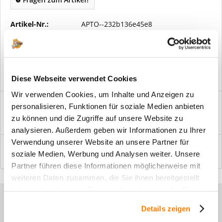
Artikel-Nr.:
APTO--232b136e45e8
Vorteile
Kostenloser Versand ab € 2000,- Bestellwert
Versand mit eigener Spedition
Diese Webseite verwendet Cookies
Wir verwenden Cookies, um Inhalte und Anzeigen zu
Beschreibung
personalisieren, Funktionen für soziale Medien anbieten
Windfangelemente online am Bildschirm konfigurieren und
zu können und die Zugriffe auf unsere Website zu
einbaufertig bestellen. In wenigen...
mehr
analysieren. Außerdem geben wir Informationen zu Ihrer
Verwendung unserer Website an unsere Partner für
Bewertungen
0
soziale Medien, Werbung und Analysen weiter. Unsere
Bewertungen lesen, schreiben und diskutieren...
mehr
Partner führen diese Informationen möglicherweise mit
weiteren Daten zusammen, die Sie ihnen bereitgestellt
haben oder die sie im Rahmen Ihrer Nutzung der Dienste
Sie haben Fragen zu unseren
gesammelt haben.
Details zeigen
Produkten?