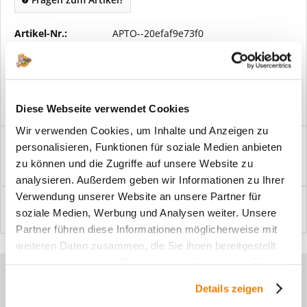
Artikel-Nr.:
APTO--20efaf9e73f0
Vorteile
Kostenloser Versand ab € 2000,- Bestellwert
Versand mit eigener Spedition
Diese Webseite verwendet Cookies
Wir verwenden Cookies, um Inhalte und Anzeigen zu
Beschreibung
personalisieren, Funktionen für soziale Medien anbieten
Windfangelemente online am Bildschirm konfigurieren und
zu können und die Zugriffe auf unsere Website zu
einbaufertig bestellen. In wenigen...
mehr
analysieren. Außerdem geben wir Informationen zu Ihrer
Verwendung unserer Website an unsere Partner für
Bewertungen
0
soziale Medien, Werbung und Analysen weiter. Unsere
Bewertungen lesen, schreiben und diskutieren...
mehr
Partner führen diese Informationen möglicherweise mit
weiteren Daten zusammen, die Sie ihnen bereitgestellt
haben oder die sie im Rahmen Ihrer Nutzung der Dienste
Sie haben Fragen zu unseren
gesammelt haben.
Details zeigen
Produkten?