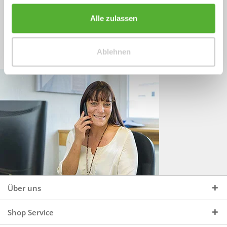
Sprechen Sie uns an, unter:
Wir beraten Sie gerne:
Alle zulassen
Mo - Do, 09:00 - 16:00 Uhr
+49 (0)4244 965 34 04
und Fr, 09:00 - 13:00 Uhr
Ablehnen
vertrieb@topdoors.de
Über uns
Shop Service