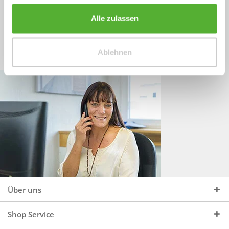
Sprechen Sie uns an, unter:
Wir beraten Sie gerne:
Alle zulassen
Mo - Do, 09:00 - 16:00 Uhr
+49 (0)4244 965 34 04
und Fr, 09:00 - 13:00 Uhr
Ablehnen
vertrieb@topdoors.de
Über uns
Shop Service