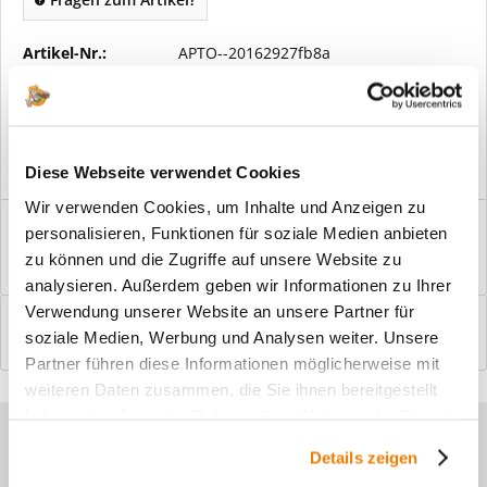
Artikel-Nr.:
APTO--20162927fb8a
Vorteile
Kostenloser Versand ab € 2000,- Bestellwert
Versand mit eigener Spedition
Diese Webseite verwendet Cookies
Wir verwenden Cookies, um Inhalte und Anzeigen zu
Beschreibung
personalisieren, Funktionen für soziale Medien anbieten
Windfangelemente online am Bildschirm konfigurieren und
zu können und die Zugriffe auf unsere Website zu
einbaufertig bestellen. In wenigen...
mehr
analysieren. Außerdem geben wir Informationen zu Ihrer
Verwendung unserer Website an unsere Partner für
Bewertungen
0
soziale Medien, Werbung und Analysen weiter. Unsere
Bewertungen lesen, schreiben und diskutieren...
mehr
Partner führen diese Informationen möglicherweise mit
weiteren Daten zusammen, die Sie ihnen bereitgestellt
haben oder die sie im Rahmen Ihrer Nutzung der Dienste
Sie haben Fragen zu unseren
gesammelt haben.
Details zeigen
Produkten?