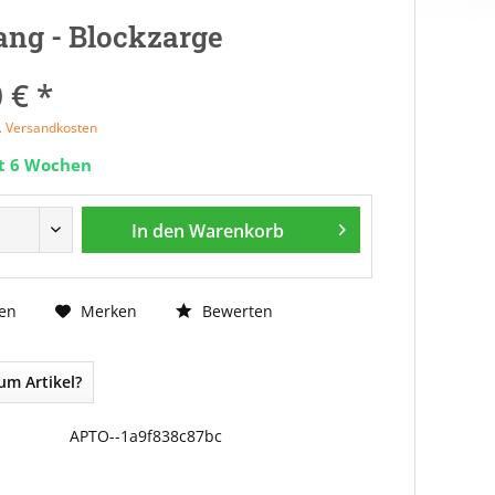
ng - Blockzarge
 € *
l. Versandkosten
it 6 Wochen
In den
Warenkorb
Bewerten
en
Merken
um Artikel?
APTO--1a9f838c87bc