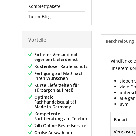
Komplettpakete
Türen-Blog
Vorteile
Beschreibung
Sicherer Versand mit
eigenem Lieferdienst
Windfangelem
Kostenloser Käuferschutz
unserem Konf
Fertigung auf Maß nach
Ihren Wünschen
sieben 
Kurze Lieferzeiten für
viele O
Türzargen auf Maß
untersc
Optimale
alle gä
Fachhandelsqualität
uvm.
Made in Germany
Kompetente
Fachberatung am Telefon
Bauart:
24h Online Bestellservice
Verglasung
Große Auswahl im