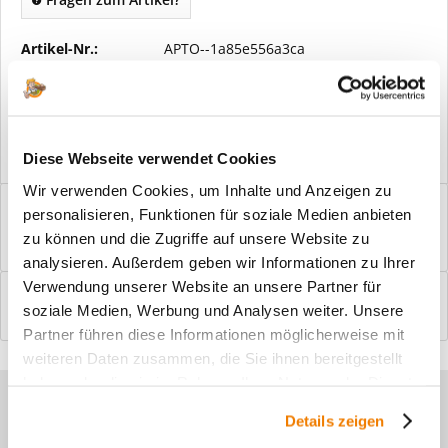
Artikel-Nr.:
APTO--1a85e556a3ca
Vorteile
Kostenloser Versand ab € 2000,- Bestellwert
Versand mit eigener Spedition
Diese Webseite verwendet Cookies
Wir verwenden Cookies, um Inhalte und Anzeigen zu
Beschreibung
personalisieren, Funktionen für soziale Medien anbieten
Windfangelemente online am Bildschirm konfigurieren und
zu können und die Zugriffe auf unsere Website zu
einbaufertig bestellen. In wenigen...
mehr
analysieren. Außerdem geben wir Informationen zu Ihrer
Verwendung unserer Website an unsere Partner für
Bewertungen
0
soziale Medien, Werbung und Analysen weiter. Unsere
Bewertungen lesen, schreiben und diskutieren...
mehr
Partner führen diese Informationen möglicherweise mit
weiteren Daten zusammen, die Sie ihnen bereitgestellt
haben oder die sie im Rahmen Ihrer Nutzung der Dienste
Sie haben Fragen zu unseren
gesammelt haben.
Details zeigen
Produkten?