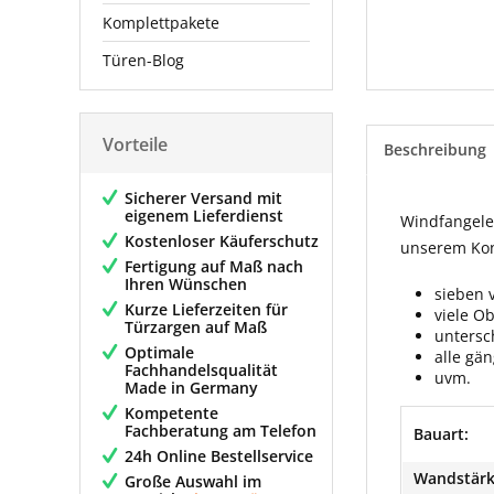
Komplettpakete
Türen-Blog
Vorteile
Beschreibung
Sicherer Versand mit
eigenem Lieferdienst
Windfangelem
Kostenloser Käuferschutz
unserem Konf
Fertigung auf Maß nach
Ihren Wünschen
sieben 
Kurze Lieferzeiten für
viele O
Türzargen auf Maß
untersc
Optimale
alle gä
Fachhandelsqualität
uvm.
Made in Germany
Kompetente
Fachberatung am Telefon
Bauart:
24h Online Bestellservice
Wandstärk
Große Auswahl im