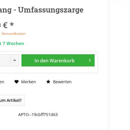
ang - Umfassungszarge
 € *
l. Versandkosten
it 7 Wochen
In den
Warenkorb
Bewerten
en
Merken
um Artikel?
APTO--19cbff751d63