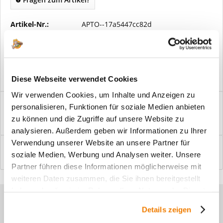
Artikel-Nr.:
APTO--17a5447cc82d
Vorteile
Kostenloser Versand ab € 2000,- Bestellwert
Versand mit eigener Spedition
Diese Webseite verwendet Cookies
Wir verwenden Cookies, um Inhalte und Anzeigen zu
Beschreibung
personalisieren, Funktionen für soziale Medien anbieten
Windfangelemente online am Bildschirm konfigurieren und
zu können und die Zugriffe auf unsere Website zu
einbaufertig bestellen. In wenigen...
mehr
analysieren. Außerdem geben wir Informationen zu Ihrer
Verwendung unserer Website an unsere Partner für
Bewertungen
0
soziale Medien, Werbung und Analysen weiter. Unsere
Bewertungen lesen, schreiben und diskutieren...
mehr
Partner führen diese Informationen möglicherweise mit
weiteren Daten zusammen, die Sie ihnen bereitgestellt
haben oder die sie im Rahmen Ihrer Nutzung der Dienste
Sie haben Fragen zu unseren
gesammelt haben.
Details zeigen
Produkten?