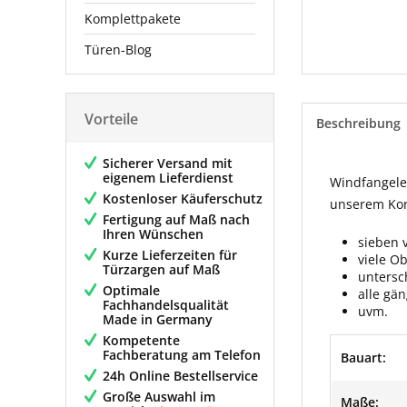
Komplettpakete
Türen-Blog
Vorteile
Beschreibung
Sicherer Versand mit
eigenem Lieferdienst
Windfangelem
Kostenloser Käuferschutz
unserem Konf
Fertigung auf Maß nach
Ihren Wünschen
sieben 
Kurze Lieferzeiten für
viele O
Türzargen auf Maß
untersc
Optimale
alle gä
Fachhandelsqualität
uvm.
Made in Germany
Kompetente
Fachberatung am Telefon
Bauart:
24h Online Bestellservice
Große Auswahl im
Maße: