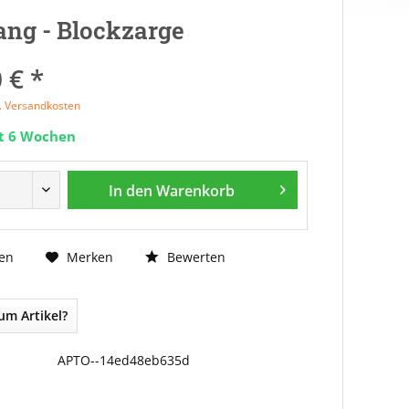
ng - Blockzarge
 € *
l. Versandkosten
it 6 Wochen
In den
Warenkorb
Bewerten
en
Merken
um Artikel?
APTO--14ed48eb635d