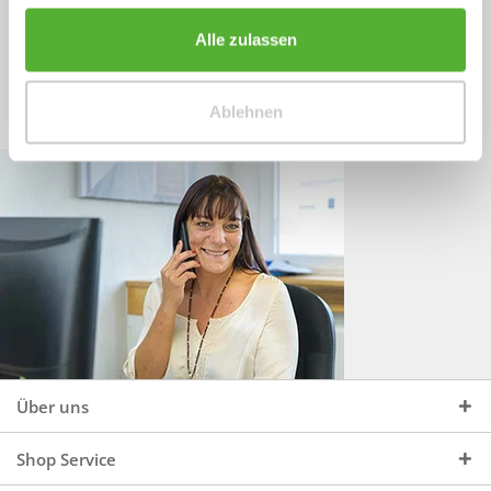
Sprechen Sie uns an, unter:
Wir beraten Sie gerne:
Alle zulassen
Mo - Do, 09:00 - 16:00 Uhr
+49 (0)4244 965 34 04
und Fr, 09:00 - 13:00 Uhr
Ablehnen
vertrieb@topdoors.de
Über uns
Shop Service