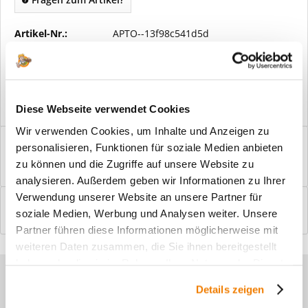
Artikel-Nr.:
APTO--13f98c541d5d
Vorteile
Kostenloser Versand ab € 2000,- Bestellwert
Versand mit eigener Spedition
Diese Webseite verwendet Cookies
Wir verwenden Cookies, um Inhalte und Anzeigen zu
Beschreibung
personalisieren, Funktionen für soziale Medien anbieten
Windfangelemente online am Bildschirm konfigurieren und
zu können und die Zugriffe auf unsere Website zu
einbaufertig bestellen. In wenigen...
mehr
analysieren. Außerdem geben wir Informationen zu Ihrer
Verwendung unserer Website an unsere Partner für
Bewertungen
0
soziale Medien, Werbung und Analysen weiter. Unsere
Bewertungen lesen, schreiben und diskutieren...
mehr
Partner führen diese Informationen möglicherweise mit
weiteren Daten zusammen, die Sie ihnen bereitgestellt
haben oder die sie im Rahmen Ihrer Nutzung der Dienste
Sie haben Fragen zu unseren
gesammelt haben.
Details zeigen
Produkten?