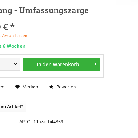
ang - Umfassungszarge
 € *
l. Versandkosten
it 6 Wochen
In den
Warenkorb
Bewerten
en
Merken
um Artikel?
APTO--11b8dfb44369