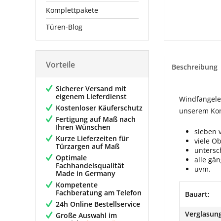
Komplettpakete
Türen-Blog
Vorteile
Beschreibung
Sicherer Versand mit
eigenem Lieferdienst
Windfangelem
Kostenloser Käuferschutz
unserem Konf
Fertigung auf Maß nach
Ihren Wünschen
sieben 
Kurze Lieferzeiten für
viele O
Türzargen auf Maß
untersc
Optimale
alle gä
Fachhandelsqualität
uvm.
Made in Germany
Kompetente
Fachberatung am Telefon
Bauart:
24h Online Bestellservice
Verglasung
Große Auswahl im