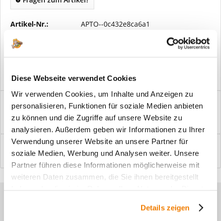
Artikel-Nr.:
APTO--0c432e8ca6a1
Vorteile
Kostenloser Versand ab € 2000,- Bestellwert
Versand mit eigener Spedition
Diese Webseite verwendet Cookies
Wir verwenden Cookies, um Inhalte und Anzeigen zu
Beschreibung
personalisieren, Funktionen für soziale Medien anbieten
Windfangelemente online am Bildschirm konfigurieren und
zu können und die Zugriffe auf unsere Website zu
einbaufertig bestellen. In wenigen...
mehr
analysieren. Außerdem geben wir Informationen zu Ihrer
Verwendung unserer Website an unsere Partner für
Bewertungen
0
soziale Medien, Werbung und Analysen weiter. Unsere
Bewertungen lesen, schreiben und diskutieren...
mehr
Partner führen diese Informationen möglicherweise mit
weiteren Daten zusammen, die Sie ihnen bereitgestellt
haben oder die sie im Rahmen Ihrer Nutzung der Dienste
Sie haben Fragen zu unseren
gesammelt haben.
Details zeigen
Produkten?