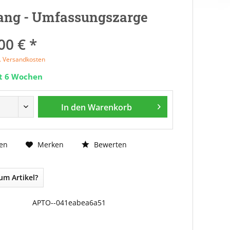
ang - Umfassungszarge
00 € *
l. Versandkosten
it 6 Wochen
In den
Warenkorb
Bewerten
en
Merken
um Artikel?
APTO--041eabea6a51