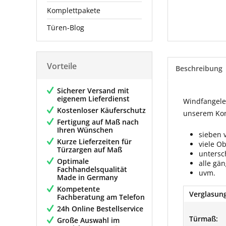
Komplettpakete
Türen-Blog
Vorteile
Beschreibung
Sicherer Versand mit
eigenem Lieferdienst
Windfangelem
Kostenloser Käuferschutz
unserem Konf
Fertigung auf Maß nach
Ihren Wünschen
sieben 
Kurze Lieferzeiten für
viele O
Türzargen auf Maß
untersc
Optimale
alle gä
Fachhandelsqualität
uvm.
Made in Germany
Kompetente
Verglasung
Fachberatung am Telefon
24h Online Bestellservice
Türmaß:
Große Auswahl im