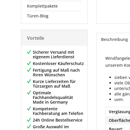
Komplettpakete
Türen-Blog
Vorteile
Beschreibung
Sicherer Versand mit
eigenem Lieferdienst
Windfangelem
Kostenloser Käuferschutz
unserem Konf
Fertigung auf Maß nach
Ihren Wünschen
sieben 
Kurze Lieferzeiten für
viele O
Türzargen auf Maß
untersc
Optimale
alle gä
Fachhandelsqualität
uvm.
Made in Germany
Kompetente
Verglasung
Fachberatung am Telefon
24h Online Bestellservice
Oberfläche
Große Auswahl im
Bauart: