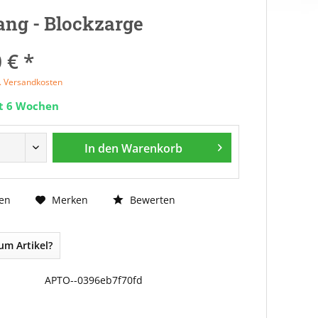
ng - Blockzarge
 € *
l. Versandkosten
it 6 Wochen
In den
Warenkorb
Bewerten
en
Merken
um Artikel?
APTO--0396eb7f70fd