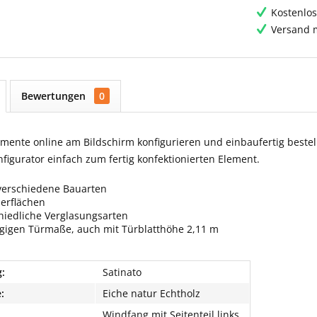
Kostenlos
Versand m
Bewertungen
0
ente online am Bildschirm konfigurieren und einbaufertig bestell
igurator einfach zum fertig konfektionierten Element.
verschiedene Bauarten
berflächen
hiedliche Verglasungsarten
ngigen Türmaße, auch mit Türblatthöhe 2,11 m
:
Satinato
:
Eiche natur Echtholz
Windfang mit Seitenteil links