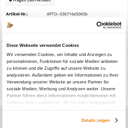
Artikel-Nr.:
APTO--036716e5065b
Vorteile
Kostenloser Versand ab € 2000,- Bestellwert
Versand mit eigener Spedition
Diese Webseite verwendet Cookies
Wir verwenden Cookies, um Inhalte und Anzeigen zu
Beschreibung
personalisieren, Funktionen für soziale Medien anbieten
Windfangelemente online am Bildschirm konfigurieren und
zu können und die Zugriffe auf unsere Website zu
einbaufertig bestellen. In wenigen...
mehr
analysieren. Außerdem geben wir Informationen zu Ihrer
Verwendung unserer Website an unsere Partner für
Bewertungen
0
soziale Medien, Werbung und Analysen weiter. Unsere
Bewertungen lesen, schreiben und diskutieren...
mehr
Partner führen diese Informationen möglicherweise mit
weiteren Daten zusammen, die Sie ihnen bereitgestellt
haben oder die sie im Rahmen Ihrer Nutzung der Dienste
Sie haben Fragen zu unseren
gesammelt haben.
Details zeigen
Produkten?