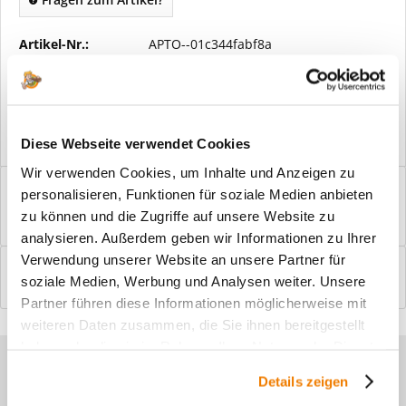
Artikel-Nr.:
APTO--01c344fabf8a
Vorteile
Kostenloser Versand ab € 2000,- Bestellwert
Versand mit eigener Spedition
Diese Webseite verwendet Cookies
Wir verwenden Cookies, um Inhalte und Anzeigen zu
Beschreibung
personalisieren, Funktionen für soziale Medien anbieten
Windfangelemente online am Bildschirm konfigurieren und
zu können und die Zugriffe auf unsere Website zu
einbaufertig bestellen. In wenigen...
mehr
analysieren. Außerdem geben wir Informationen zu Ihrer
Verwendung unserer Website an unsere Partner für
Bewertungen
0
soziale Medien, Werbung und Analysen weiter. Unsere
Bewertungen lesen, schreiben und diskutieren...
mehr
Partner führen diese Informationen möglicherweise mit
weiteren Daten zusammen, die Sie ihnen bereitgestellt
haben oder die sie im Rahmen Ihrer Nutzung der Dienste
Sie haben Fragen zu unseren
gesammelt haben.
Details zeigen
Produkten?