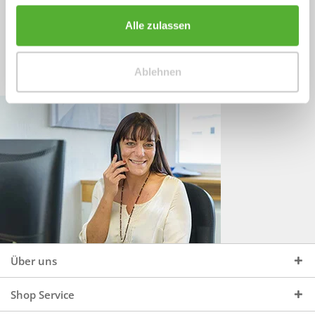
Sprechen Sie uns an, unter:
Wir beraten Sie gerne:
Alle zulassen
Mo - Do, 09:00 - 16:00 Uhr
+49 (0)4244 965 34 04
und Fr, 09:00 - 13:00 Uhr
Ablehnen
vertrieb@topdoors.de
Über uns
Shop Service