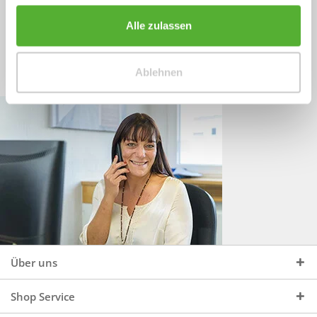
Sprechen Sie uns an, unter:
Wir beraten Sie gerne:
Alle zulassen
Mo - Do, 09:00 - 16:00 Uhr
+49 (0)4244 965 34 04
und Fr, 09:00 - 13:00 Uhr
Ablehnen
vertrieb@topdoors.de
Über uns
Shop Service