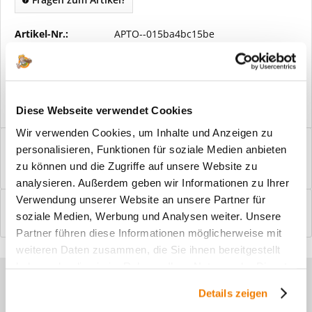
Artikel-Nr.:
APTO--015ba4bc15be
Vorteile
Kostenloser Versand ab € 2000,- Bestellwert
Versand mit eigener Spedition
Diese Webseite verwendet Cookies
Wir verwenden Cookies, um Inhalte und Anzeigen zu
Beschreibung
personalisieren, Funktionen für soziale Medien anbieten
Windfangelemente online am Bildschirm konfigurieren und
zu können und die Zugriffe auf unsere Website zu
einbaufertig bestellen. In wenigen...
mehr
analysieren. Außerdem geben wir Informationen zu Ihrer
Verwendung unserer Website an unsere Partner für
Bewertungen
0
soziale Medien, Werbung und Analysen weiter. Unsere
Bewertungen lesen, schreiben und diskutieren...
mehr
Partner führen diese Informationen möglicherweise mit
weiteren Daten zusammen, die Sie ihnen bereitgestellt
haben oder die sie im Rahmen Ihrer Nutzung der Dienste
Sie haben Fragen zu unseren
gesammelt haben.
Details zeigen
Produkten?