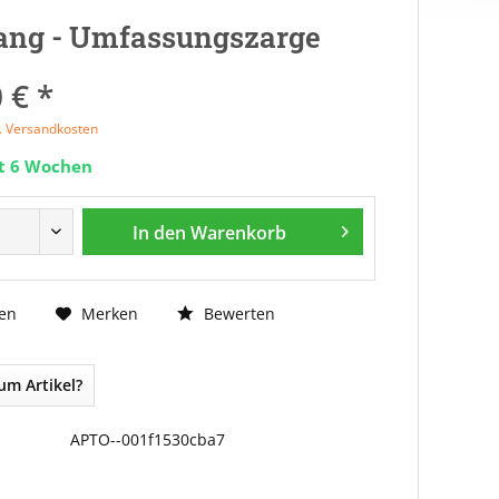
ang - Umfassungszarge
 € *
l. Versandkosten
it 6 Wochen
In den
Warenkorb
Bewerten
en
Merken
um Artikel?
APTO--001f1530cba7