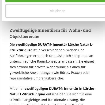
hohe Stabilität sowie eine solide Schalldämmung. Die
robuste Konstruktion sorgt dafür, dass die Türen auch
Ablehnen
langfristig zuverlässig funktionieren und ihre
hochwertige Optik behalten.
Zweiflügelige Innentüren für Wohn- und
Objektbereiche
Die
zweiflügelige DURAT® Innentür Lärche Natur L-
Struktur quer
ist in verschiedenen Größen und
Ausführungen erhältlich und lässt sich so optimal an
unterschiedliche Raumkonzepte anpassen. Sie eignet
sich sowohl für private Wohnräume als auch für
gewerbliche Anwendungen wie Büros, Praxen oder
repräsentative Empfangsbereiche.
Mit einer
zweiflügeligen DURAT® Innentür in Lärche
Natur L-Struktur quer
entscheiden Sie sich für eine
stilvolle, langlebige und funktionale Lösung, die