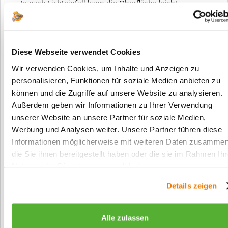
Je nach Lichteinfall kann die Oberfläche leicht
variierende Nuancen zeigen, was der Tür zusätzliche
Tiefe und einen besonders hochwertigen Charakter
verleiht.
Diese Webseite verwendet Cookies
Robuste DURAT® Oberfläche für langlebige
Wir verwenden Cookies, um Inhalte und Anzeigen zu
Qualität
personalisieren, Funktionen für soziale Medien anbieten zu
können und die Zugriffe auf unsere Website zu analysieren.
Die
DURAT® Oberfläche
zeichnet sich durch ihre
Außerdem geben wir Informationen zu Ihrer Verwendung
hohe Widerstandsfähigkeit und Pflegeleichtigkeit aus.
unserer Website an unsere Partner für soziale Medien,
Sie ist speziell für den täglichen Einsatz konzipiert
Werbung und Analysen weiter. Unsere Partner führen diese
und eignet sich daher auch für stärker frequentierte
Informationen möglicherweise mit weiteren Daten zusammen
Bereiche wie Flure, Büros oder Gemeinschaftsräume.
die Sie ihnen bereitgestellt haben oder die sie im Rahmen Ihr
Die glatte Oberfläche lässt sich leicht reinigen und
Nutzung der Dienste gesammelt haben.
bleibt auch bei regelmäßiger Nutzung optisch
ansprechend.
Details zeigen
Durch die Verwendung hochwertiger Materialien
bieten die zweiflügeligen DURAT® Innentüren eine
Alle zulassen