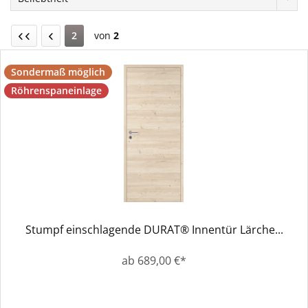
2
von
2
Sondermaß möglich
Röhrenspaneinlage
Stumpf einschlagende DURAT® Innentür Lärche...
ab 689,00 €*