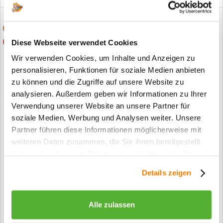
Sondermaß möglich
Röhrenspaneinlage
Diese Webseite verwendet Cookies
Wir verwenden Cookies, um Inhalte und Anzeigen zu
personalisieren, Funktionen für soziale Medien anbieten
zu können und die Zugriffe auf unsere Website zu
analysieren. Außerdem geben wir Informationen zu Ihrer
Verwendung unserer Website an unsere Partner für
soziale Medien, Werbung und Analysen weiter. Unsere
Partner führen diese Informationen möglicherweise mit
Stumpf einschlagende DURAT® Innentür Pino weiß...
weiteren Daten zusammen, die Sie ihnen bereitgestellt
haben oder die sie im Rahmen Ihrer Nutzung der Dienste
ab 689,00 €*
gesammelt haben.
Details zeigen
Alle zulassen