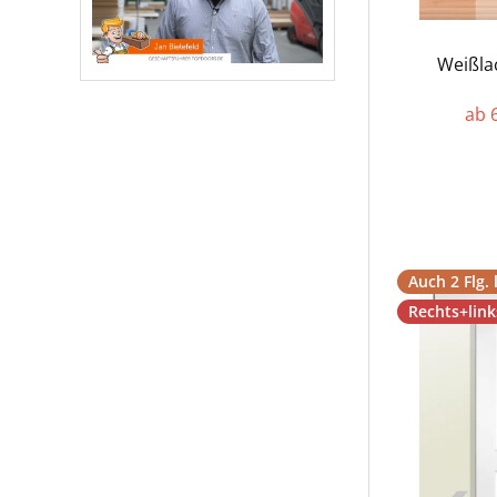
Weißlac
ab 
Auch 2 Flg. 
Rechts+lin