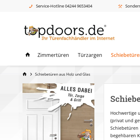
Service-Hotline 04244 9653404
Sonderm
Zimmertüren
Türzargen
Schiebetüre
Schiebetüren aus Holz und Glas
Schiebe
Hochwertige u
(privat und g
Schiebetüren 
begehbaren Kl