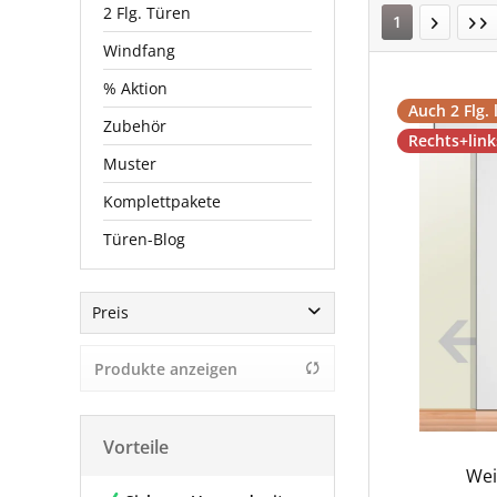
2 Flg. Türen
1
Windfang
% Aktion
Auch 2 Flg. 
Zubehör
Rechts+lin
Muster
Komplettpakete
Türen-Blog
Preis
Produkte anzeigen
von
599,00 €
bis
1539,00 €
Vorteile
Wei