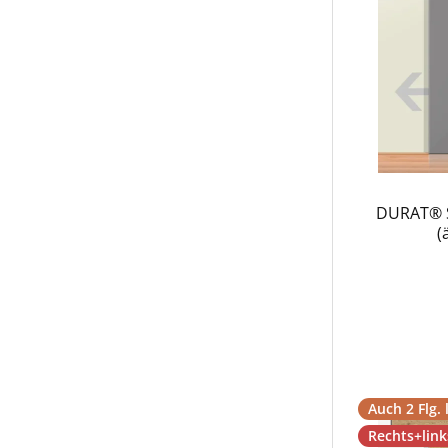
DURAT® S
(
Auch 2 Flg. 
Rechts+lin