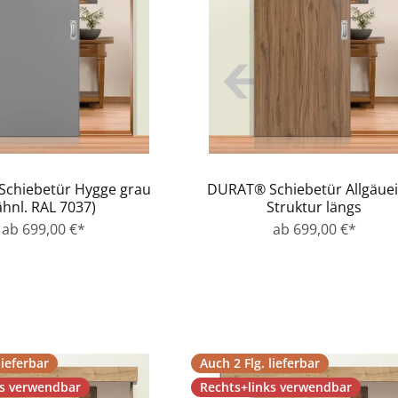
chiebetür Hygge grau
DURAT® Schiebetür Allgäue
ähnl. RAL 7037)
Struktur längs
ab 699,00 €*
ab 699,00 €*
lieferbar
Auch 2 Flg. lieferbar
ks verwendbar
Rechts+links verwendbar