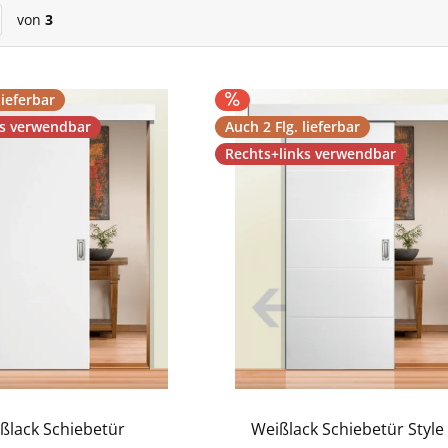
von
3
lieferbar
ks verwendbar
Auch 2 Flg. lieferbar
Rechts+links verwendbar
ßlack Schiebetür
Weißlack Schiebetür Style