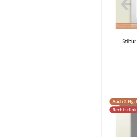
Stiltü
Auch 2 Flg. 
Rechts+lin