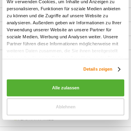
Über uns
Wir verwenden Cookies, um Inhalte und Anzeigen zu
personalisieren, Funktionen für soziale Medien anbieten
Shop Service
zu können und die Zugriffe auf unsere Website zu
analysieren. Außerdem geben wir Informationen zu Ihrer
Informationen
Verwendung unserer Website an unsere Partner für
soziale Medien, Werbung und Analysen weiter. Unsere
Service Hotline
Partner führen diese Informationen möglicherweise mit
weiteren Daten zusammen, die Sie ihnen bereitgestellt
Unsere Communitys
haben oder die sie im Rahmen Ihrer Nutzung der Dienste
gesammelt haben.
Details zeigen
Alle zulassen
Ablehnen