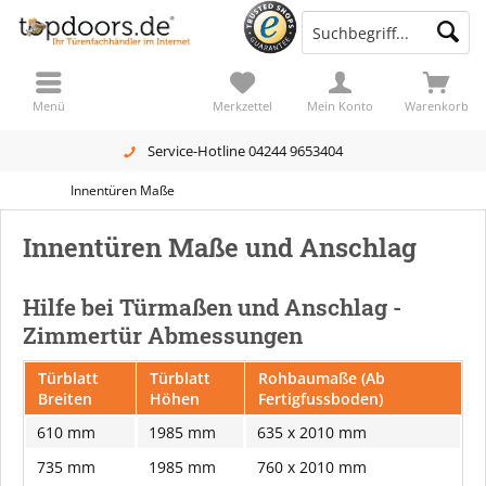
Menü
Merkzettel
Mein Konto
Warenkorb
Service-Hotline 04244 9653404
Innentüren Maße
Innentüren Maße und Anschlag
Hilfe bei Türmaßen und Anschlag -
Zimmertür Abmessungen
Türblatt
Türblatt
Rohbaumaße (Ab
Breiten
Höhen
Fertigfussboden)
610 mm
1985 mm
635 x 2010 mm
735 mm
1985 mm
760 x 2010 mm