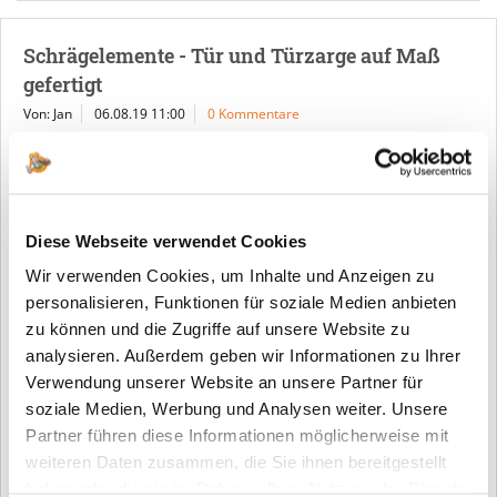
Schrägelemente - Tür und Türzarge auf Maß
gefertigt
Von: Jan
06.08.19 11:00
0 Kommentare
Diese Webseite verwendet Cookies
Wir verwenden Cookies, um Inhalte und Anzeigen zu
personalisieren, Funktionen für soziale Medien anbieten
zu können und die Zugriffe auf unsere Website zu
Schrägelemente für Dachböden können Sie bei TopDoors
analysieren. Außerdem geben wir Informationen zu Ihrer
kinderleicht bestellen. Wir liefern vormontiert und auf Maß
Verwendung unserer Website an unsere Partner für
gefertigt.
soziale Medien, Werbung und Analysen weiter. Unsere
Partner führen diese Informationen möglicherweise mit
Mehr lesen
weiteren Daten zusammen, die Sie ihnen bereitgestellt
Tags:
Schrägelement
,
Dachbodentür
,
Sonderanfertigung
haben oder die sie im Rahmen Ihrer Nutzung der Dienste