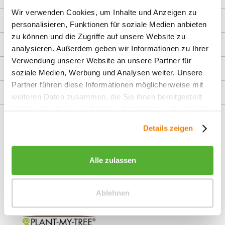
Wir verwenden Cookies, um Inhalte und Anzeigen zu
Über uns
personalisieren, Funktionen für soziale Medien anbieten
zu können und die Zugriffe auf unsere Website zu
Shop Service
analysieren. Außerdem geben wir Informationen zu Ihrer
Verwendung unserer Website an unsere Partner für
Informationen
soziale Medien, Werbung und Analysen weiter. Unsere
Partner führen diese Informationen möglicherweise mit
Service Hotline
weiteren Daten zusammen, die Sie ihnen bereitgestellt
haben oder die sie im Rahmen Ihrer Nutzung der Dienste
Unsere Communitys
gesammelt haben.
Details zeigen
Alle zulassen
Ablehnen